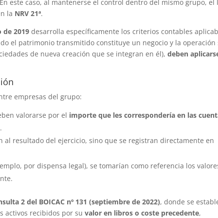
En este caso, al mantenerse el control dentro del mismo grupo, el
en la
NRV 21ª
.
o de 2019
desarrolla específicamente los criterios contables aplica
ando el patrimonio transmitido constituye un negocio y la operación
ociedades de nueva creación que se integran en él),
deben aplicarse
ción
entre empresas del grupo:
eben valorarse por el
importe que les correspondería en las cuen
o
.
 al resultado del ejercicio, sino que se registran directamente en
jemplo, por dispensa legal), se tomarían como referencia los valore
nte.
nsulta 2 del BOICAC nº 131 (septiembre de 2022)
, donde se establ
s activos recibidos por su
valor en libros o coste precedente
,