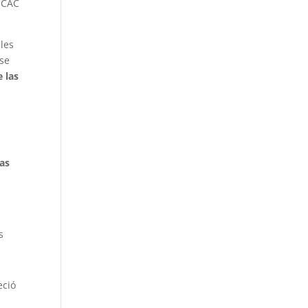
 ICAC
bles
 se
 las
tas
s
eció