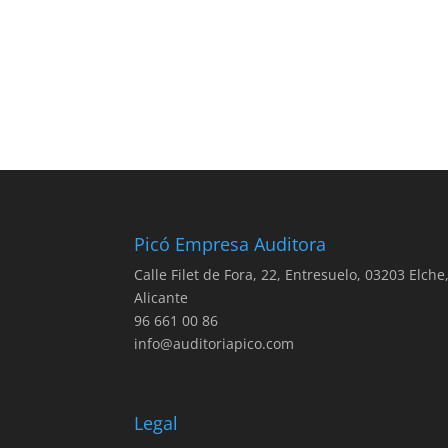
Picó Empresa Auditora
Calle Filet de Fora, 22, Entresuelo, 03203 Elche
Alicante
96 661 00 86
info@auditoriapico.com
Legal