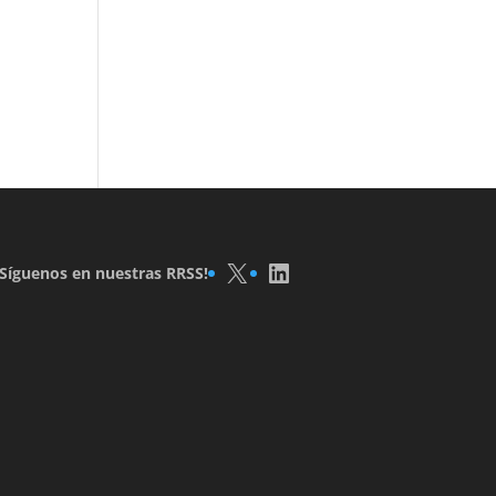
X
LinkedIn
¡Síguenos en nuestras RRSS!