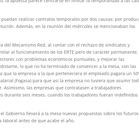
o, la apuesta parece centrarse en limitar la temporalidad a las ca
 puedan realizar contratos temporales por dos causas: por produc
stitución. Además, en la reunión del miércoles se mencionaban los
 la del Mecanismo Red, al contar con el rechazo de sindicatos y
milar al funcionamiento de los ERTE pero de carácter permanente. 
 sectores con problemas económicos puntuales, y mejorar las
 obstante, lo que no ha terminado de convencer a la mesa, son las
era que la empresa a la que perteneciera el empleado pagara un 5
alarial (Fogasa) para que así la empresa no tuviera que asumir tod
or. Asimismo, las empresas que contratasen a trabajadores
es durante seis meses, cuando los trabajadores fueran indefinidos
 el Gobierno llevará a la mesa nuevas propuestas sobre los futuros
a laboral antes de que acabe el año.