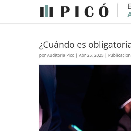
¿Cuándo es obligatori
por
Auditoria Pico
|
Abr 25, 2025
|
Publicacio