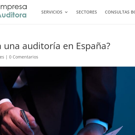
SERVICIOS
SECTORES
CONSULTAS B
a una auditoría en España?
nes
|
0 Comentarios