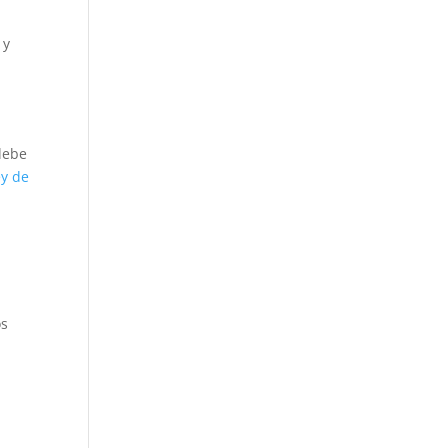
 y
debe
ey de
.
os